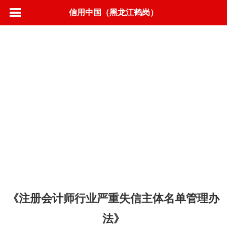
信用中国（黑龙江鹤岗）
首页
信用动态
政策法规
标准规范
城市信用
联合奖惩
信息公示
营商环境
信用承诺
专项治理
信易＋
《注册会计师行业严重失信主体名单管理办
法》