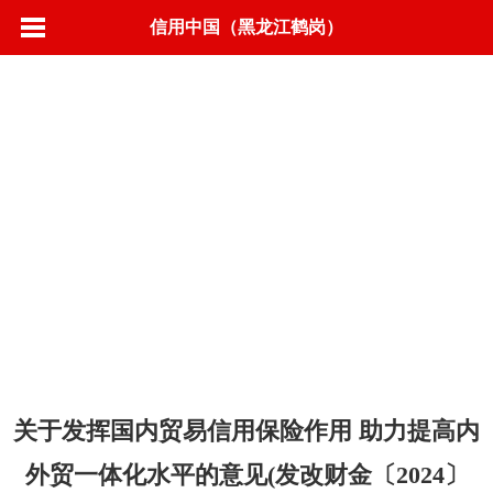
信用中国（黑龙江鹤岗）
首页
信用动态
政策法规
标准规范
城市信用
联合奖惩
信息公示
营商环境
信用承诺
专项治理
信易＋
关于发挥国内贸易信用保险作用 助力提高内
外贸一体化水平的意见(发改财金〔2024〕