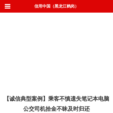
信用中国（黑龙江鹤岗）
首页
信用动态
政策法规
标准规范
城市信用
联合奖惩
信息公示
营商环境
信用承诺
专项治理
信易＋
【诚信典型案例】乘客不慎遗失笔记本电脑
公交司机拾金不昧及时归还