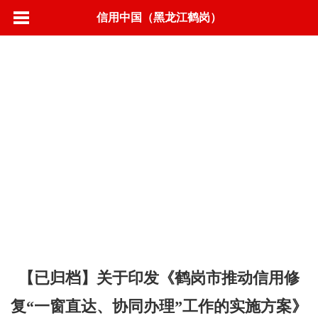
信用中国（黑龙江鹤岗）
首页
信用动态
政策法规
标准规范
城市信用
联合奖惩
信息公示
营商环境
信用承诺
专项治理
信易＋
【已归档】关于印发《鹤岗市推动信用修
复“一窗直达、协同办理”工作的实施方案》