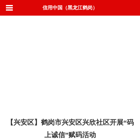
信用中国（黑龙江鹤岗）
首页
信用动态
政策法规
标准规范
城市信用
联合奖惩
信息公示
营商环境
信用承诺
专项治理
信易＋
【兴安区】鹤岗市兴安区兴欣社区开展“码
上诚信”赋码活动