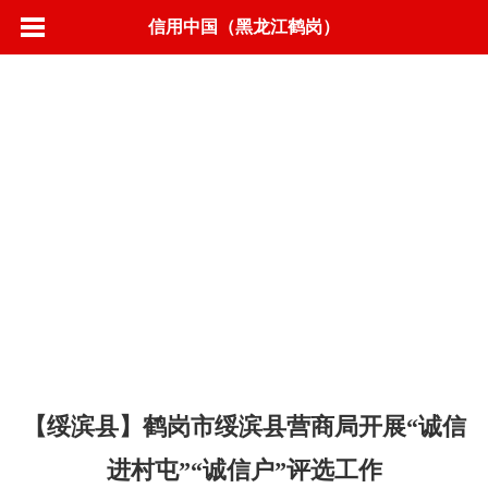
信用中国（黑龙江鹤岗）
首页
信用动态
政策法规
标准规范
城市信用
联合奖惩
信息公示
营商环境
信用承诺
专项治理
信易＋
【绥滨县】鹤岗市绥滨县营商局开展“诚信
进村屯”“诚信户”评选工作