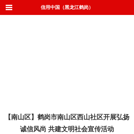
信用中国（黑龙江鹤岗）
首页
信用动态
政策法规
标准规范
城市信用
联合奖惩
信息公示
营商环境
信用承诺
专项治理
信易＋
【南山区】鹤岗市南山区西山社区开展弘扬
诚信风尚 共建文明社会宣传活动