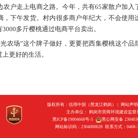
边农户走上电商之路。今年，共有65家散户加入
摘，下午发货。村内很多商户年纪大，不会使用
3000多斤樱桃通过电商平台卖出。
阳光农场”这个牌子做好，更要把西集樱桃这个品
过上更好的生活。
版权所有：信用中国（黑龙江鹤岗） |
网站声明
主办单位：
鹤岗市营商环境建设监督
黑ICP备19004668号-5
黑公网安备 2304030
网站标识码：2304000028 联系方式：0468-33