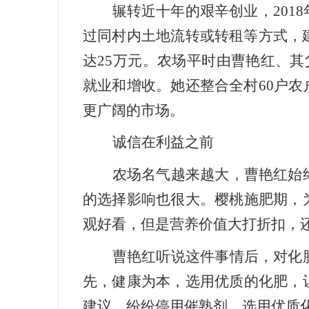
辗转近十年的艰辛创业，20
过同村内土地流转或转租等方式，
达25万元。农场平时由曹艳红、其
就业和增收。她还整合全村60户
更广阔的市场。
诚信在利益之前
农场名气越来越大，曹艳红始
的选择影响也很大。樱桃施肥期，
观好看，但是营养价值大打折扣，
曹艳红听说这件事情后，对化
先，健康为本，选用优质的化肥，
建议，纷纷停用催熟剂，选用优质