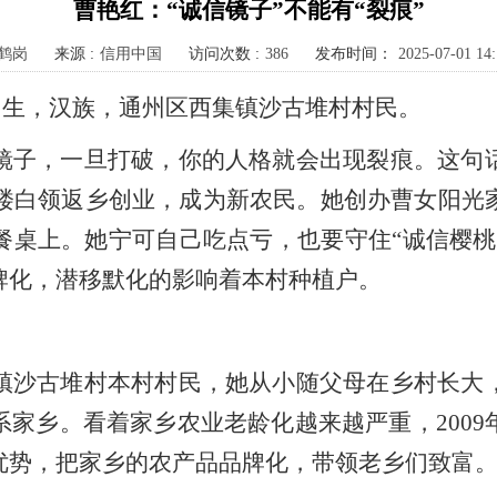
曹艳红：“诚信镜子”不能有“裂痕”
鹤岗
来源 :
信用中国
访问次数 :
386
发布时间：
2025-07-01 14:
日出生，汉族，通州区西集镇沙古堆村村民。
镜子，一旦打破，你的人格就会出现裂痕。这句
字楼白领返乡创业，成为新农民。她创办曹女阳
餐桌上。她宁可自己吃点亏，也要守住“诚信樱桃
牌化，潜移默化的影响着本村种植户。
镇沙古堆村本村村民，她从小随父母在乡村长大
家乡。看着家乡农业老龄化越来越严重，200
优势，把家乡的农产品品牌化，带领老乡们致富