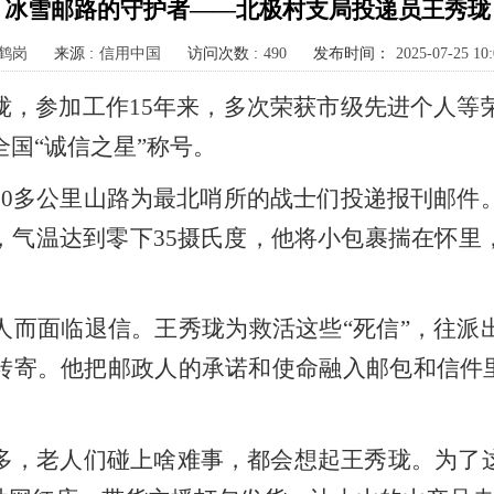
冰雪邮路的守护者——北极村支局投递员王秀珑
鹤岗
来源 :
信用中国
访问次数 :
490
发布时间：
2025-07-25 10:
，参加工作15年来，多次荣获市级先进个人等荣
全国“诚信之星”称号。
0多公里山路为最北哨所的战士们投递报刊邮件。
，气温达到零下35摄氏度，他将小包裹揣在怀里
人而面临退信。王秀珑为救活这些“死信”，往派
转寄。他把邮政人的承诺和使命融入邮包和信件里
多，老人们碰上啥难事，都会想起王秀珑。为了