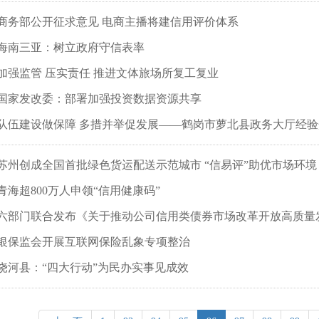
商务部公开征求意见 电商主播将建信用评价体系
海南三亚：树立政府守信表率
加强监管 压实责任 推进文体旅场所复工复业
国家发改委：部署加强投资数据资源共享
队伍建设做保障 多措并举促发展——鹤岗市萝北县政务大厅经验
苏州创成全国首批绿色货运配送示范城市 “信易评”助优市场环境
青海超800万人申领“信用健康码”
六部门联合发布《关于推动公司信用类债券市场改革开放高质量
银保监会开展互联网保险乱象专项整治
饶河县：“四大行动”为民办实事见成效